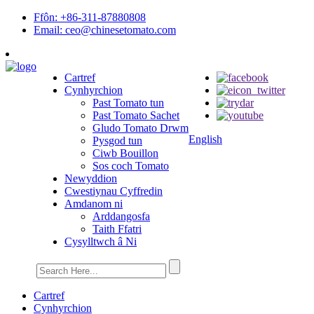
Ffôn: +86-311-87880808
Email: ceo@chinesetomato.com
Cartref
Cynhyrchion
Past Tomato tun
Past Tomato Sachet
Gludo Tomato Drwm
English
Pysgod tun
Ciwb Bouillon
Sos coch Tomato
Newyddion
Cwestiynau Cyffredin
Amdanom ni
Arddangosfa
Taith Ffatri
Cysylltwch â Ni
Cartref
Cynhyrchion