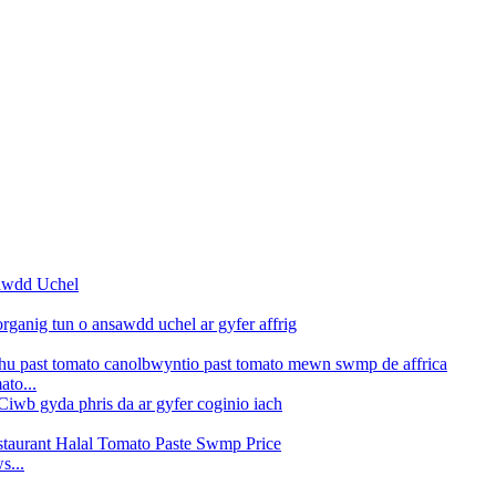
ato...
s...