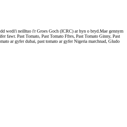
ydd wedi'i neilltuo i'r Groes Goch (ICRC) ar hyn o bryd.Mae gennym
ifer fawr. Past Tomato, Past Tomato Ffres, Past Tomato Ginny, Past
omato ar gyfer dubai, past tomato ar gyfer Nigeria marchnad, Gludo