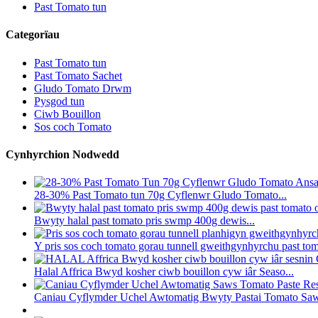
Past Tomato tun
Categorïau
Past Tomato tun
Past Tomato Sachet
Gludo Tomato Drwm
Pysgod tun
Ciwb Bouillon
Sos coch Tomato
Cynhyrchion Nodwedd
28-30% Past Tomato tun 70g Cyflenwr Gludo Tomato...
Bwyty halal past tomato pris swmp 400g dewis...
Y pris sos coch tomato gorau tunnell gweithgynhyrchu past tom
Halal Affrica Bwyd kosher ciwb bouillon cyw iâr Seaso...
Caniau Cyflymder Uchel Awtomatig Bwyty Pastai Tomato Saw