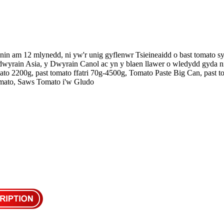
nin am 12 mlynedd, ni yw'r unig gyflenwr Tsieineaidd o bast tomato s
-ddwyrain Asia, y Dwyrain Canol ac yn y blaen llawer o wledydd gyda n
mato 2200g, past tomato ffatri 70g-4500g, Tomato Paste Big Can, past t
omato, Saws Tomato i'w Gludo