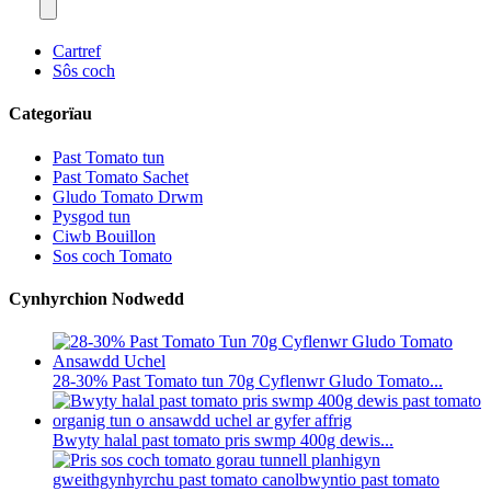
Cartref
Sôs coch
Categorïau
Past Tomato tun
Past Tomato Sachet
Gludo Tomato Drwm
Pysgod tun
Ciwb Bouillon
Sos coch Tomato
Cynhyrchion Nodwedd
28-30% Past Tomato tun 70g Cyflenwr Gludo Tomato...
Bwyty halal past tomato pris swmp 400g dewis...