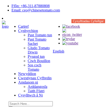
Ffôn: +86-311-87880808
Email: ceo@chinesetomato.com
Cysylltiadau Cyfeillgar
Cartref
Cynhyrchion
Past Tomato tun
Past Tomato
Sachet
Gludo Tomato
English
Drwm
Pysgod tun
Ciwb Bouillon
Sos coch
Tomato
Newyddion
Cwestiynau Cyffredin
Amdanom ni
Arddangosfa
Taith Ffatri
Cysylltwch â Ni