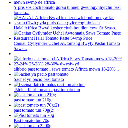
Y pris sos coch tomato gorau tunnell gweithgynhyrchu past
tomato...
Halal Affrica Bwyd kosher ciwb bouillon cyw iâr Seaso...
Caniau Cyflymder Uchel Awtomatig Bwyty Pastai Tomato
Saws...
allforio past tomato i saws tomato Affrica mewn 18-20%...
Sachet yn pacio past tomato
Tsieina ffatri tomatos past tomato tun
past tomato tun 210g
past tomato tun 70g(2)
Pâst tomato tun 70g