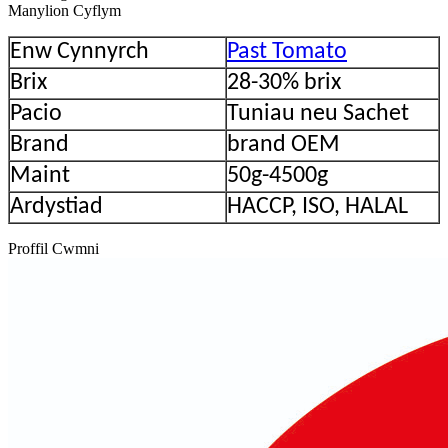
Manylion Cyflym
Enw Cynnyrch
Past Tomato
Brix
28-30% brix
Pacio
Tuniau neu Sachet
Brand
brand OEM
Maint
50g-4500g
Ardystiad
HACCP, ISO, HALAL
Proffil Cwmni