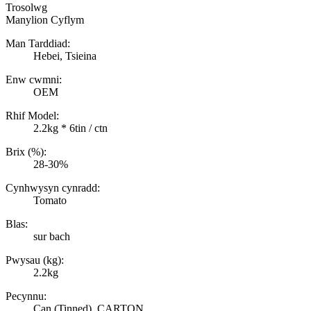
Trosolwg
Manylion Cyflym
Man Tarddiad:
Hebei, Tsieina
Enw cwmni:
OEM
Rhif Model:
2.2kg * 6tin / ctn
Brix (%):
28-30%
Cynhwysyn cynradd:
Tomato
Blas:
sur bach
Pwysau (kg):
2.2kg
Pecynnu:
Can (Tinned), CARTON