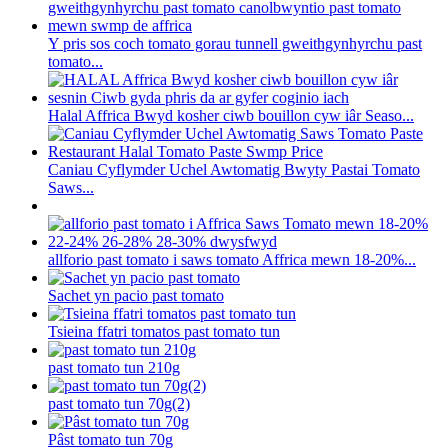
Y pris sos coch tomato gorau tunnell gweithgynhyrchu past
tomato...
Halal Affrica Bwyd kosher ciwb bouillon cyw iâr Seaso...
Caniau Cyflymder Uchel Awtomatig Bwyty Pastai Tomato
Saws...
allforio past tomato i saws tomato Affrica mewn 18-20%...
Sachet yn pacio past tomato
Tsieina ffatri tomatos past tomato tun
past tomato tun 210g
past tomato tun 70g(2)
Pâst tomato tun 70g