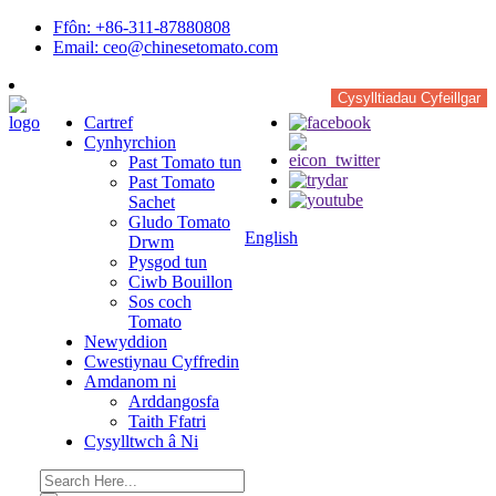
Ffôn: +86-311-87880808
Email: ceo@chinesetomato.com
Cysylltiadau Cyfeillgar
Cartref
Cynhyrchion
Past Tomato tun
Past Tomato
Sachet
Gludo Tomato
English
Drwm
Pysgod tun
Ciwb Bouillon
Sos coch
Tomato
Newyddion
Cwestiynau Cyffredin
Amdanom ni
Arddangosfa
Taith Ffatri
Cysylltwch â Ni