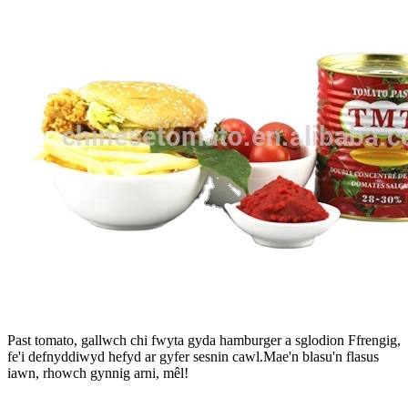
Past tomato, gallwch chi fwyta gyda hamburger a sglodion Ffrengig,
fe'i defnyddiwyd hefyd ar gyfer sesnin cawl.Mae'n blasu'n flasus
iawn, rhowch gynnig arni, mêl!