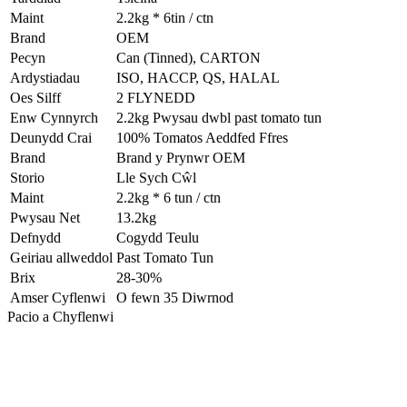
Maint
2.2kg * 6tin / ctn
Brand
OEM
Pecyn
Can (Tinned), CARTON
Ardystiadau
ISO, HACCP, QS, HALAL
Oes Silff
2 FLYNEDD
Enw Cynnyrch
2.2kg Pwysau dwbl past tomato tun
Deunydd Crai
100% Tomatos Aeddfed Ffres
Brand
Brand y Prynwr OEM
Storio
Lle Sych Cŵl
Maint
2.2kg * 6 tun / ctn
Pwysau Net
13.2kg
Defnydd
Cogydd Teulu
Geiriau allweddol
Past Tomato Tun
Brix
28-30%
Amser Cyflenwi
O fewn 35 Diwrnod
Pacio a Chyflenwi