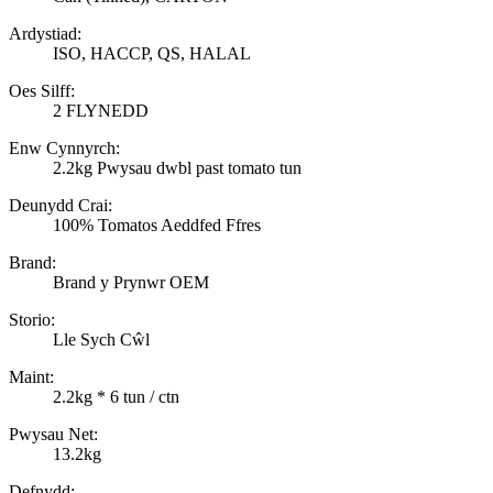
Ardystiad:
ISO, HACCP, QS, HALAL
Oes Silff:
2 FLYNEDD
Enw Cynnyrch:
2.2kg Pwysau dwbl past tomato tun
Deunydd Crai:
100% Tomatos Aeddfed Ffres
Brand:
Brand y Prynwr OEM
Storio:
Lle Sych Cŵl
Maint:
2.2kg * 6 tun / ctn
Pwysau Net:
13.2kg
Defnydd: