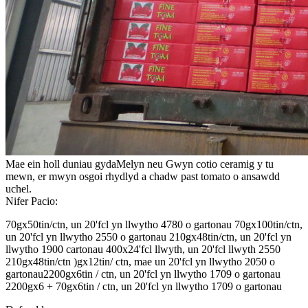
Mae ein holl duniau gyda
Melyn neu Gwyn
cotio ceramig y tu
mewn, er mwyn osgoi rhydlyd a chadw past tomato o ansawdd
uchel
.
Nifer Pacio:
70gx50tin/ctn, un 20'fcl yn llwytho 4780 o gartonau 70gx100tin/ctn,
un 20'fcl yn llwytho 2550 o gartonau 210gx48tin/ctn, un 20'fcl yn
llwytho 1900 cartonau 400x24'fcl llwyth, un 20'fcl llwyth 2550
210gx48tin/ctn )gx12tin/ ctn, mae un 20'fcl yn llwytho 2050 o
gartonau
2200gx6tin / ctn, un 20'fcl yn llwytho 1709 o gartonau
2200gx6 + 70gx6tin / ctn, un 20'fcl yn llwytho 1709 o gartonau