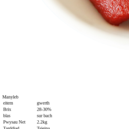
Manyleb
eitem
gwerth
Brix
28-30%
blas
sur bach
Pwysau Net
2.2kg
Tarddiad
Tsieina