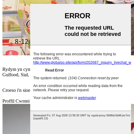
Rydym yn cymryd rhan mewn llawer o ffeiriau masnach, megis
Gulfood, Sial, Ffair Treganna, Anuga ac eraill.
Croeso i'n sioe ar-lein eleni, yn aros amdanoch chi, annwyl.
Proffil Cwmni