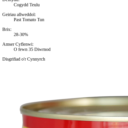
Cogydd Teulu
Geiriau allweddol:
Past Tomato Tun
Brix:
28-30%
Amser Cyflenwi:
O fewn 35 Diwrnod
Disgrifiad o'r Cynnyrch